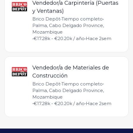
Vendedor/a Carpintería (Puertas
y Ventanas)
•
•
Brico Depôt
Tiempo completo
Palma, Cabo Delgado Province,
Mozambique
•
•
€17.28k - €20.20k / año
Hace 2sem
Vendedor/a de Materiales de
Construcción
•
•
Brico Depôt
Tiempo completo
Palma, Cabo Delgado Province,
Mozambique
•
•
€17.28k - €20.20k / año
Hace 2sem