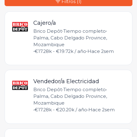
Filtros
(1)
Cajero/a
•
•
Brico Depôt
Tiempo completo
Palma, Cabo Delgado Province,
Mozambique
•
•
€17.28k - €19.72k / año
Hace 2sem
Vendedor/a Electricidad
•
•
Brico Depôt
Tiempo completo
Palma, Cabo Delgado Province,
Mozambique
•
•
€17.28k - €20.20k / año
Hace 2sem