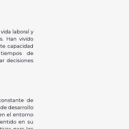
vida laboral y
s. Han vivido
rte capacidad
 tiempos de
ar decisiones
 constante de
 de desarrollo
en el entorno
sentido en su
ivas para los