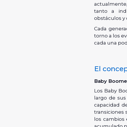
actualmente,
tanto a ind
obstáculos y c
Cada generac
torno a los e
cada una pod
El concep
Baby Boomers
Los Baby Boo
largo de sus 
capacidad de
transiciones 
los cambios 
acumulado pa