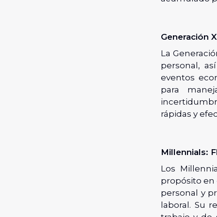
Generación X:
La Generación
personal, as
eventos econ
para manej
incertidumbr
rápidas y efe
Millennials: 
Los Millenni
propósito en 
personal y p
laboral. Su 
trabajo y de