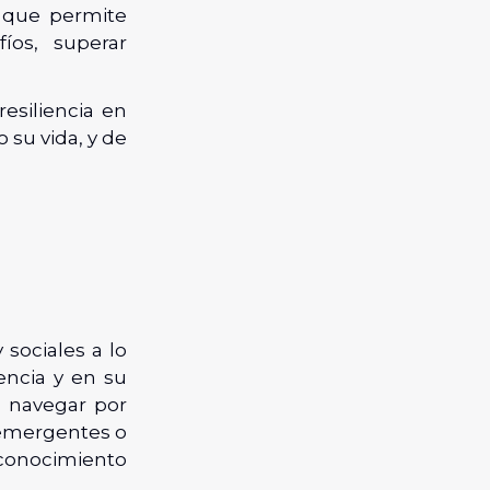
a que permite
íos, superar
esiliencia en
 su vida, y de
sociales a lo
iencia y en su
a navegar por
s emergentes o
 conocimiento