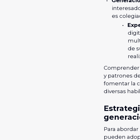
Generaci
interesado
es colegia
Expe
digi
mult
de s
real
Comprender es
y patrones de
fomentar la 
diversas habi
Estrategi
generaci
Para abordar 
pueden adopta