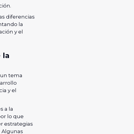
ción.
as diferencias
ntando la
ación y el
 la
s un tema
arrollo
ia y el
s a la
por lo que
 estrategias
. Algunas