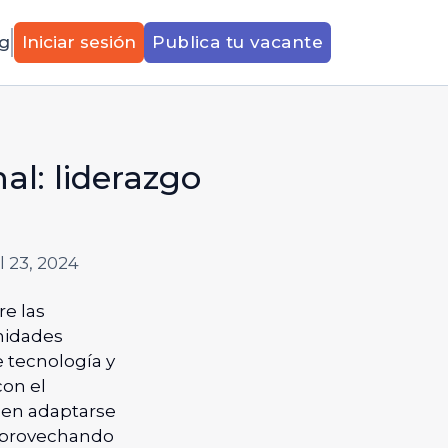
g
Iniciar sesión
Publica tu vacante
al: liderazgo
l 23, 2024
re las
nidades
e tecnología y
con el
ben adaptarse
 aprovechando