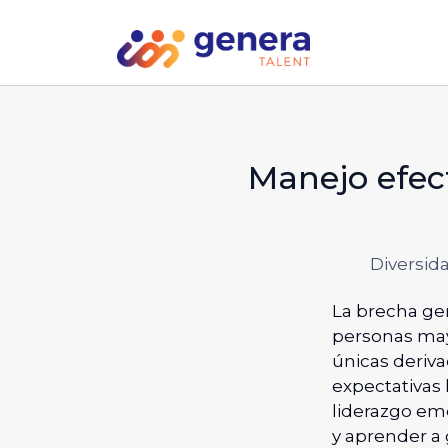
Manejo efect
Diversid
La brecha gen
personas may
únicas deriva
expectativas 
liderazgo em
y aprender a