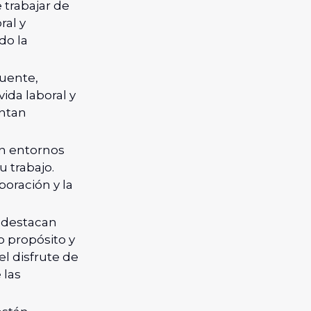
 trabajar de
ral y
do la
puente,
vida laboral y
entan
en entornos
 trabajo.
boración y la
, destacan
o propósito y
 el disfrute de
 las