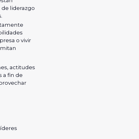
están
o de liderazgo
.
etamente
bilidades
resa o vivir
ermitan
es, actitudes
 a fin de
aprovechar
líderes