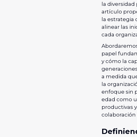
la diversidad
artículo prop
la estrategia
alinear las in
cada organiz
Abordaremos e
papel fundam
y cómo la cap
generaciones
a medida que 
la organizaci
enfoque sin p
edad como un 
productivas 
colaboración 
Definien