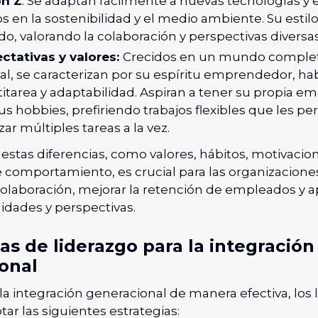
ón Z
: Se adaptan fácilmente a nuevas tecnologías y 
s en la sostenibilidad y el medio ambiente. Su estil
do, valorando la colaboración y perspectivas diversas
ctativas y valores:
Crecidos en un mundo compl
tal, se caracterizan por su espíritu emprendedor, ha
itarea y adaptabilidad. Aspiran a tener su propia emp
us hobbies, prefiriendo trabajos flexibles que les p
izar múltiples tareas a la vez.
tas diferencias, como valores, hábitos, motivacion
 comportamiento, es crucial para las organizaciones
colaboración, mejorar la retención de empleados y 
lidades y perspectivas.
as de liderazgo para la integración
onal
la integración generacional de manera efectiva, los 
r las siguientes estrategias: