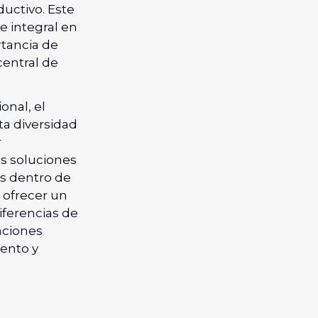
ductivo. Este
e integral en
rtancia de
 central de
onal, el
ta diversidad
r
os soluciones
es dentro de
 ofrecer un
iferencias de
aciones
ento y