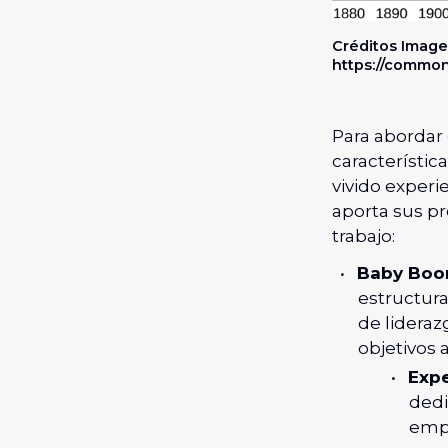
Créditos Image
https://common
Para abordar
característic
vivido experi
aporta sus pr
trabajo:
Baby Boo
estructurad
de lideraz
objetivos a
Expe
dedi
empl