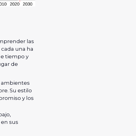
omprender las
e cada una ha
de tiempo y
lugar de
en ambientes
bre. Su estilo
promiso y los
bajo,
d en sus