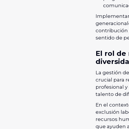
comunicaci
Implementar e
generacional
contribución 
sentido de p
El rol d
diversid
La gestión de
crucial para
profesional y 
talento de di
En el context
exclusión lab
recursos hum
que ayuden a