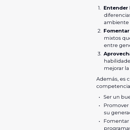
Entender 
diferencia
ambiente d
Fomentar 
mixtos qu
entre gen
Aprovecha
habilidad
mejorar la
Además, es cr
competencia o
Ser un bue
Promover 
su genera
Fomentar
programas 