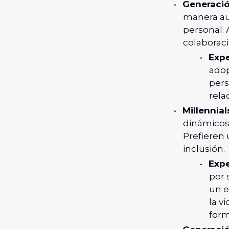
Generaci
manera aut
personal. 
colaboraci
Expe
adop
pers
rela
Millennial
dinámicos 
Prefieren 
inclusión.
Expe
por 
un e
la v
form