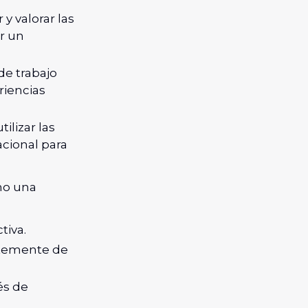
 y valorar las
r un
de trabajo
riencias
utilizar las
cional para
omo una
tiva.
ntemente de
és de