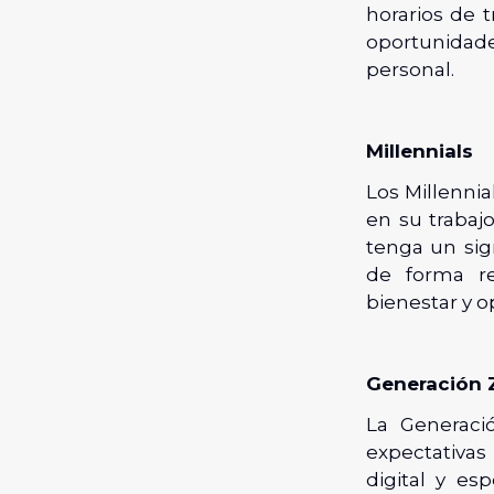
horarios de 
oportunidad
personal.
Millennials
Los Millennial
en su trabaj
tenga un sign
de forma r
bienestar y o
Generación 
La Generaci
expectativas
digital y es