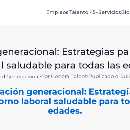
Empleos
Talento 45+
Servicios
Blo
generacional: Estrategias p
l saludable para todas las 
•
Por Genera Talent
•
Publicado el Juli
ad Generacional
iación generacional: Estrategi
orno laboral saludable para to
edades.