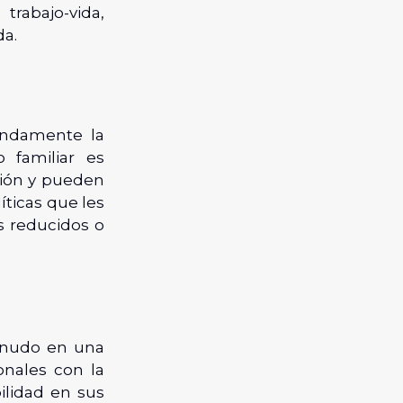
abajo-vida,
da.
undamente la
 familiar es
ción y pueden
íticas que les
s reducidos o
menudo en una
onales con la
ilidad en sus