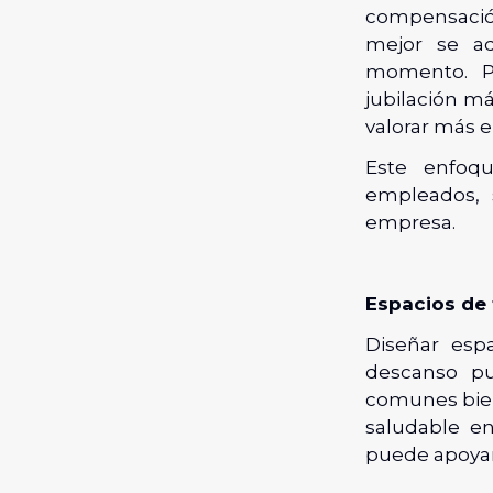
compensación
mejor se ad
momento. P
jubilación má
valorar más e
Este enfoqu
empleados, 
empresa.
Espacios de 
Diseñar espa
descanso pue
comunes bie
saludable en
puede apoyar 