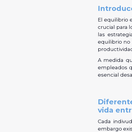
Introduc
El equilibrio
crucial para
las estrateg
equilibrio no
productividad 
A medida que
empleados q
esencial desa
Diferent
vida ent
Cada indivudo
embargo exis