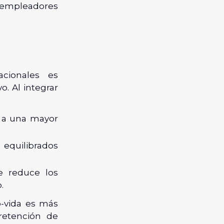
n empleadores
acionales es
o. Al integrar
a a una mayor
 equilibrados
e reduce los
.
o-vida es más
 retención de