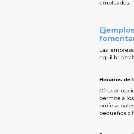
empleados.
Ejemplos
fomentar
Las empresas
equilibrio tr
Horarios de t
Ofrecer opcio
permite a lo
profesionale
pequeños o f