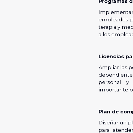
Programas de
Implementar 
empleados p
terapia y me
a los emplead
Licencias pa
Ampliar las p
dependiente
personal y 
importante pa
Plan de comp
Diseñar un pl
para atende