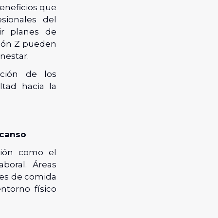
eneficios que
sionales del
r planes de
ación Z pueden
enestar.
cción de los
tad hacia la
scanso
ación como el
aboral. Áreas
es de comida
ntorno físico