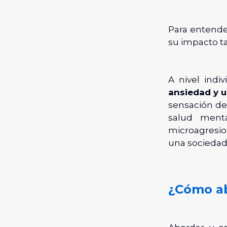
Para entende
su impacto ta
A nivel indi
ansiedad y u
sensación d
salud menta
microagresi
una sociedad 
¿Cómo ab