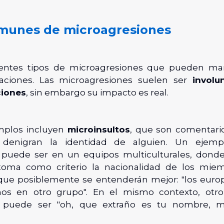
munes de microagresiones
erentes tipos de microagresiones que pueden man
uaciones. Las microagresiones suelen ser
involu
ciones
, sin embargo su impacto es real.
mplos incluyen
microinsultos
, que son comentari
 denigran la identidad de alguien. Un ejem
 puede ser en un equipos multiculturales, donde
toma como criterio la nacionalidad de los miem
que posiblemente se entenderán mejor: "los europ
nos en otro grupo". En el mismo contexto, otr
o puede ser "oh, que extraño es tu nombre, mu