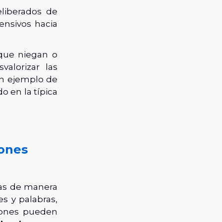
eliberados de
ensivos hacia
que niegan o
alorizar las
un ejemplo de
o en la típica
ones
las de manera
es y palabras,
iones pueden