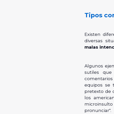
Tipos co
Existen dif
diversas sit
malas inten
Algunos eje
sutiles que
comentarios
equipos se 
pretexto de 
los america
microinsult
pronunciar".