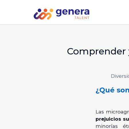
Comprender y
Divers
¿Qué son
Las microag
prejuicios su
minorías ét