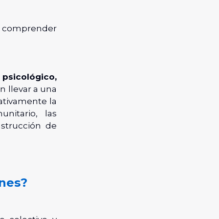
al comprender
 psicológico,
llevar a una
gativamente la
nitario, las
nstrucción de
ones?