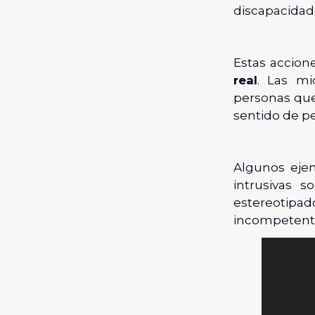
discapacidade
Estas accion
real
. Las mi
personas que
sentido de p
Algunos eje
intrusivas 
estereotipa
incompetente