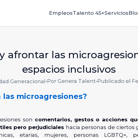
Empleos
Talento 45+
Servicios
Blo
 afrontar las microagresion
espacios inclusivos
•
Por Genera Talent
•
Publicado el F
idad Generacional
 las microagresiones?
resiones son
comentarios, gestos o acciones qu
tiles pero perjudiciales
hacia personas de ciertos
nicas, etarias, mujeres, personas LGBTQ+, 